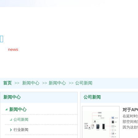
新闻动态
news
首页
>>
新闻中心
>>
新闻中心
>>
公司新闻
新闻中心
公司新闻
新闻中心
对于A
在延时时
公司新闻
部空间有
因为这款
行业新闻
须要外接